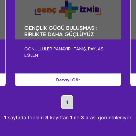
GENÇLİK GÜCÜ BULUŞMASI:
BİRLİKTE DAHA GÜÇLÜYÜZ
GÖNÜLLÜLER PANAYIRI: TANIŞ, PAYLAŞ,
EĞLEN
Detayı Gör
1
1
sayfada toplam
3
kayıttan
1
ile
3
arası görüntüleniyor.
Üye Girişi
Üye Girişi
Üye Girişi