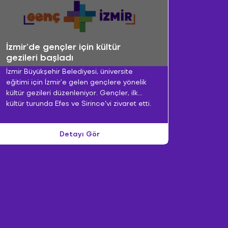
İzmir’de gençler için kültür
gezileri başladı
İzmir Büyükşehir Belediyesi, üniversite
eğitimi için İzmir’e gelen gençlere yönelik
kültür gezileri düzenleniyor. Gençler, ilk
kültür turunda Efes ve Şirince'yi ziyaret etti.
İzmir Büyükşehir Belediyesi’nin “gençlik ve
spor başkenti” hedefi doğrultusunda atılan
Detayı Gör
adımlar her geçen gün büyüyor.
Büyükşehir Belediyesi tarafından fırsat
eşitliği ilkesi gözetilerek “Gençler İzmir'i
Geziyor” projesi kapsamında 18-30 yaş
arası üniversite öğrencilerine yönelik kültür
gezileri başlatıldı.