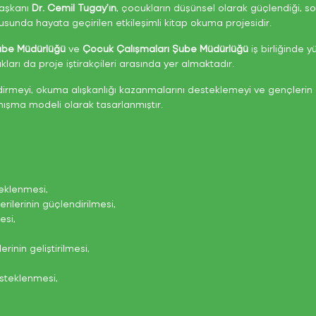
Başkanı
Dr. Cemil Tugay’ın
, çocukların düşünsel olarak güçlendiği, so
tusunda hayata geçirilen etkileşimli kitap okuma projesidir.
Şube Müdürlüğü
ve
Çocuk Çalışmaları Şube Müdürlüğü
iş birliğinde 
kları da proje iştirakçileri arasında yer almaktadır.
endirmeyi, okuma alışkanlığı kazanmalarını desteklemeyi ve gençlerin 
nışma modeli olarak tasarlanmıştır.
eklenmesi,
rilerinin güçlendirilmesi,
esi,
rinin geliştirilmesi,
esteklenmesi,