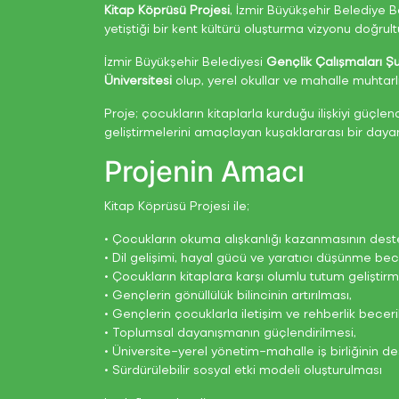
Kitap Köprüsü Projesi
, İzmir Büyükşehir Belediye 
yetiştiği bir kent kültürü oluşturma vizyonu doğrul
İzmir Büyükşehir Belediyesi
Gençlik Çalışmaları 
Üniversitesi
olup, yerel okullar ve mahalle muhtarlı
Proje; çocukların kitaplarla kurduğu ilişkiyi güçl
geliştirmelerini amaçlayan kuşaklararası bir daya
Projenin Amacı
Kitap Köprüsü Projesi ile;
• Çocukların okuma alışkanlığı kazanmasının dest
• Dil gelişimi, hayal gücü ve yaratıcı düşünme bece
• Çocukların kitaplara karşı olumlu tutum geliştirm
• Gençlerin gönüllülük bilincinin artırılması,
• Gençlerin çocuklarla iletişim ve rehberlik becerile
• Toplumsal dayanışmanın güçlendirilmesi,
• Üniversite–yerel yönetim–mahalle iş birliğinin d
• Sürdürülebilir sosyal etki modeli oluşturulması