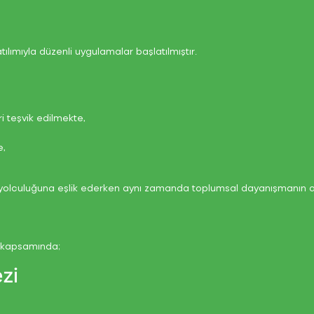
Üye Ol
Üye Ol
Üye Ol
tılımıyla düzenli uygulamalar başlatılmıştır.
i teşvik edilmekte,
e,
yolculuğuna eşlik ederken aynı zamanda toplumsal dayanışmanın akt
 kapsamında;
zi