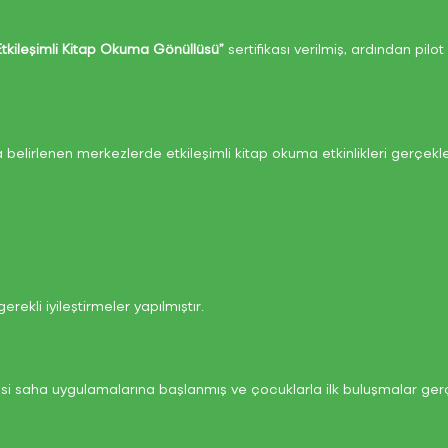
Etkileşimli Kitap Okuma Gönüllüsü”
sertifikası verilmiş, ardından pilo
elirlenen merkezlerde etkileşimli kitap okuma etkinlikleri gerçekleşt
ekli iyileştirmeler yapılmıştır.
esi saha uygulamalarına başlanmış ve çocuklarla ilk buluşmalar gerçek
Üye Girişi
Üye Girişi
Üye Girişi