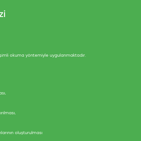
zi
şimli okuma yöntemiyle uygulanmaktadır.
sı,
ırılması,
arının oluşturulması