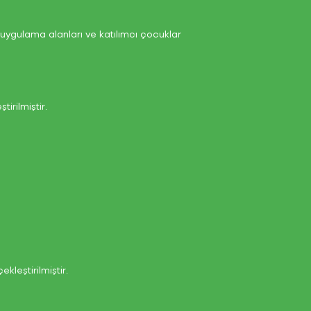
t uygulama alanları ve katılımcı çocuklar
irilmiştir.
leştirilmiştir.