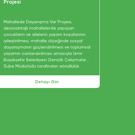
Projesi
Mahallede Dayanışma Var Projesi,
dezavantajlı mahallelerde yaşayan
çocukların ve ailelerin yaşam koşullarının
iyileştirilmesi, mahalle ölçeğinde sosyal
dayanışmanın güçlendirilmesi ve toplumsal
yaşamın canlandırılması amacıyla İzmir
Büyükşehir Belediyesi Gençlik Çalışmaları
Şube Müdürlüğü tarafından gönüllülük
temelli bir yaklaşımla yürütülmektedir.
Detayı Gör