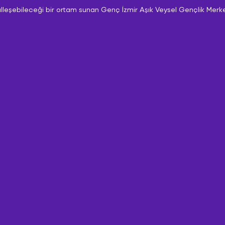
Üye Girişi
Üye Girişi
Üye Girişi
lleşebileceği bir ortam sunan Genç İzmir Aşık Veysel Gençlik Merke
Üye Ol
Üye Ol
Üye Ol