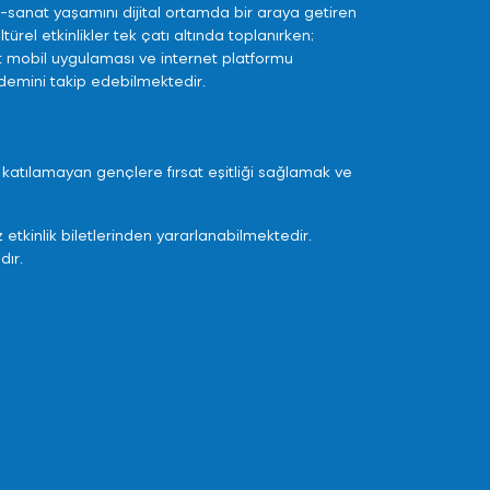
tür-sanat yaşamını dijital ortamda bir araya getiren
türel etkinlikler tek çatı altında toplanırken;
rt mobil uygulaması ve internet platformu
ündemini takip edebilmektedir.
re katılamayan gençlere fırsat eşitliği sağlamak ve
tkinlik biletlerinden yararlanabilmektedir.
dır.