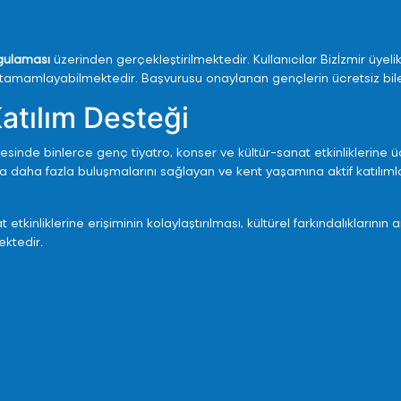
ygulaması
üzerinden gerçekleştirilmektedir. Kullanıcılar Bizİzmir üyeli
Üye Girişi
Üye Girişi
Üye Girişi
tamamlayabilmektedir. Başvurusu onaylanan gençlerin ücretsiz bile
Katılım Desteği
Üye Ol
Üye Ol
Üye Ol
sinde binlerce genç tiyatro, konser ve kültür-sanat etkinliklerine ü
tla daha fazla buluşmalarını sağlayan ve kent yaşamına aktif katılıml
tkinliklerine erişiminin kolaylaştırılması, kültürel farkındalıklarının 
ektedir.