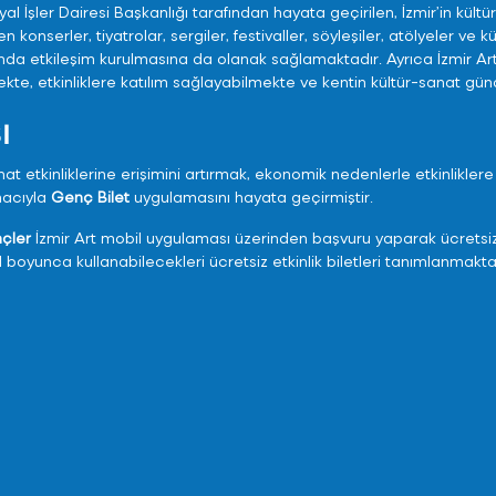
yal İşler Dairesi Başkanlığı tarafından hayata geçirilen, İzmir’in kül
onserler, tiyatrolar, sergiler, festivaller, söyleşiler, atölyeler ve kül
sında etkileşim kurulmasına da olanak sağlamaktadır. Ayrıca İzmir A
ilmekte, etkinliklere katılım sağlayabilmekte ve kentin kültür-sanat g
ı
nat etkinliklerine erişimini artırmak, ekonomik nedenlerle etkinlikle
macıyla
Genç Bilet
uygulamasını hayata geçirmiştir.
nçler
İzmir Art mobil uygulaması üzerinden başvuru yaparak ücretsiz e
 boyunca kullanabilecekleri ücretsiz etkinlik biletleri tanımlanmakta